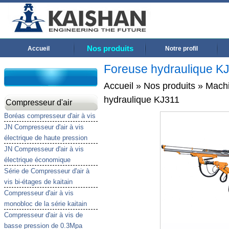
Nos produits
Accueil
Notre profil
Foreuse hydraulique K
Accueil
»
Nos produits
»
Machi
hydraulique KJ311
Compresseur d'air
Boréas compresseur d'air à vis
JN Compresseur d'air à vis
électrique de haute pression
JN Compresseur d'air à vis
électrique économique
Série de Compresseur d'air à
vis bi-étages de kaitain
Compresseur d'air à vis
monobloc de la série kaitain
Compresseur d'air à vis de
basse pression de 0.3Mpa