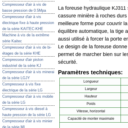
Compresseur d'air à vis de
La foreuse hydraulique KJ311 
basse pression de 0.5Mpa
cassure minière à roches durs
Compresseur d'air à vis
meilleure forme pour couvrir l
électrique fixe à haute pression
de la série KAITEC-KHE
équilibre automatique, la tige a
Machine à vis de la extrême
aussi utilisé à forcer la porte e
série Kaitec
Le design de la foreuse donne 
Compresseur d'air à vis de bi-
étages de la série KHE
permet de marcher bien sur les 
Compresseur d'air piston
sécurité.
industriel de la série KJ
Paramètres techniques:
Compresseur d'air à vis minerai
de la série LGJY
Longueur
Compresseur à vis fixe
Largeur
électrique de la série LG
Compresseur d'air à vis mobile
Hauteur
de la série LG
Poids
Compresseur à vis diesel à
Vitesse, horizontal
haute pression de la série LG
Capacité de monter maximale
Compresseur d'air à vis minier
de la série ML